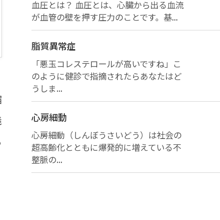
血圧とは？ 血圧とは、心臓から出る血流
が血管の壁を押す圧力のことです。基...
脂質異常症
「悪玉コレステロールが高いですね」こ
のように健診で指摘されたらあなたはど
うしま...
縮
心房細動
義
心房細動（しんぼうさいどう）は社会の
も
超高齢化とともに爆発的に増えている不
整脈の...