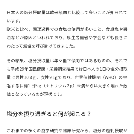
日本人の塩分摂取量は欧米諸国と比較して多いことが知られて
います。
欧米と比べ，調理過程での食塩の使用が多いこと、食卓塩や醤
油などが原因といわれており、厚生労働省や学会なども長きに
わたって減塩を呼び掛けてきました。
その結果、塩分摂取量は年々低下傾向ではあるものの、それで
も平成29年国民健康・栄養調査結果では日本人の1日の塩分摂取
量は男性10.8ｇ、女性9.1gであり、世界保健機関（WHO）の提
唱する目標1 日5 g（ナトリウム2 g）未満からは大きく離れた数
値となっているのが現状です。
塩分を摂り過ぎると何が起こる？
これまでの多くの疫学研究や臨床研究から、塩分の過剰摂取が