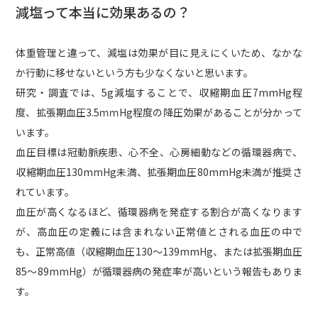
減塩って本当に効果あるの？
体重管理と違って、減塩は効果が目に見えにくいため、なかな
か行動に移せないという方も少なくないと思います。
研究・調査では、5g減塩することで、収縮期血圧7mmHg程
度、拡張期血圧3.5ｍｍHg程度の降圧効果があることが分かって
います。
血圧目標は冠動脈疾患、心不全、心房細動などの循環器病で、
収縮期血圧130mmHg未満、拡張期血圧80mmHg未満が推奨さ
れています。
血圧が高くなるほど、循環器病を発症する割合が高くなります
が、高血圧の定義には含まれない正常値とされる血圧の中で
も、正常高値（収縮期血圧130～139mmHg、または拡張期血圧
85～89mmHg）が循環器病の発症率が高いという報告もありま
す。