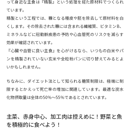
って身近な主食は『精製』という処理を経た原材料でつくられ
ています。
精製という工程では、糠となる種皮や胚を除去して原材料を白
くします。その除去された糠には含まれる繊維質、ビタミンB、
ミネラルなどに冠動脈疾患の予防や心血管死のリスクを減らす
効果が確認されています。
『心臓や血管に良い主食』を心がけるなら、いつもの白米やパ
ンを精製されていない玄米や全粒粉パンに切り替えてみるとよ
いかもしれません。
ちなみに、ダイエット法として知られる糖質制限は、極端に制
限するとかえって死亡率の増加に関連しています。最適な炭水
化物摂取量は全体の50％～55％であるとされています。
主菜、赤身中心、加工肉は控えめに！野菜と魚
を積極的に食べよう！