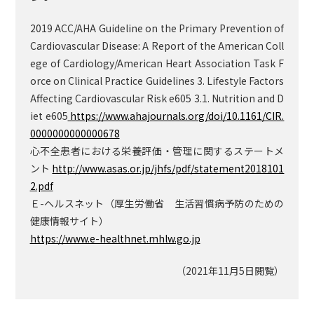
2019 ACC/AHA Guideline on the Primary Prevention of
Cardiovascular Disease: A Report of the American Coll
ege of Cardiology/American Heart Association Task F
orce on Clinical Practice Guidelines 3. Lifestyle Factors
Affecting Cardiovascular Risk e605 3.1. Nutrition and D
iet e605
https://www.ahajournals.org/doi/10.1161/CIR.
0000000000000678
心不全患者における栄養評価・管理に関するステートメ
ント
http://www.asas.or.jp/jhfs/pdf/statement2018101
2.pdf
Ｅ-ヘルスネット（厚生労働省 生活習慣病予防のための
健康情報サイト）
https://www.e-healthnet.mhlw.go.jp
（2021年11月5日閲覧）