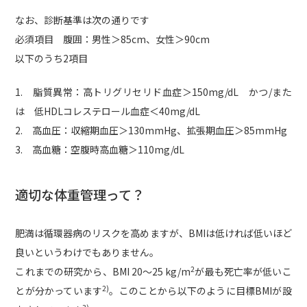
なお、診断基準は次の通りです
必須項目 腹囲：男性＞85cm、女性＞90cm
以下のうち2項目
1. 脂質異常：高トリグリセリド血症＞150mg/dL かつ/また
は 低HDLコレステロール血症＜40mg/dL
2. 高血圧：収縮期血圧＞130mmHg、拡張期血圧＞85mmHg
3. 高血糖：空腹時高血糖＞110mg/dL
適切な体重管理って？
肥満は循環器病のリスクを高めますが、BMIは低ければ低いほど
良いというわけでもありません。
2
これまでの研究から、BMI 20～25 kg/m
が最も死亡率が低いこ
2)
とが分かっています
。このことから以下のように目標BMIが設