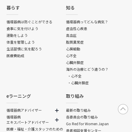
暮らす
知る
循環器病は防ぐことができる
循環器病ってどんな病気？
食事に気を付けよう
虚血性心疾患
運動をしよう
高血圧
体重を管理しよう
脂質異常症
生活習慣に気を配ろう
心房細動
医療費助成
心不全
心臓弁膜症
海外の治療とどう違うの？
・心不全
・心臓弁膜症
eラーニング
取り組み
循環器病アドバイザー
最新の取り組み
循環器病
各委員会の取り組み
エキスパートアドバイザー
Go Red for Women Japan
医療・福祉・介護スタッフのための
患者相談支援センター