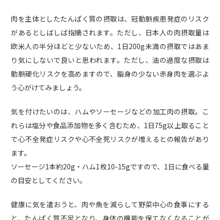
肉を主体としたたんぱく質の摂取は、冠動脈疾患発症のリスク
があるとしばしば指摘されます。ただし、日本人の肉摂取量は
欧米人の半分ほどと少ないため、1日200g未満の摂取ではあま
り気にしないで良いと思われます。ただし、油の過度な摂取は
動脈硬化リスクを高めますので、脂身の少ない赤身肉を選ぶよ
う心がけてみましょう。
気を付けたいのは、ハムやソーセージなどの加工肉の摂取。こ
れらは塩分や食品添加物を多く含むため、1日75g以上取ること
で心不全発症リスクや心不全死リスクが増えるとの報告があり
ます。
ソーセージ1本約20g・ハム1枚10-15gですので、1日に食べる量
の目安としてください。
健康に気を遣おうと、肉や魚を減らして野菜中心の食事にする
と、たんぱく質不足となり、身体の機能を保てなくなることが