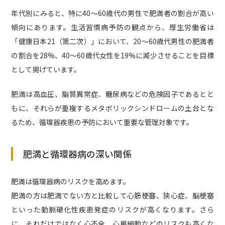
年代別にみると、特に40〜60歳代の男性で肥満者の割合が高い
傾向にあります。生活習慣病予防の観点から、厚生労働省は
「健康日本21（第二次）」において、20〜60歳代男性の肥満者
の割合を28%、40〜60歳代女性を19%に減少させることを目標
として掲げています。
肥満は高血圧、脂質異常症、糖尿病などの危険因子であるとと
もに、それらが重複するメタボリックシンドロームの土台とな
るため、循環器疾患の予防において重要な管理対象です。
肥満と循環器病の深い関係
肥満は循環器病のリスクを高めます。
肥満の方は肥満でない方と比較して心筋梗塞、狭心症、脳梗塞
といった動脈硬化性疾患発症のリスクが高くなります。さら
に、それだけではなく心不全、心房細動などのリスクも高くな