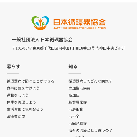
一般社団法人 日本循環器協会
〒101-0047 東京都千代田区内神田1丁目18番13号 内神田中央ビル6F
暮らす
知る
循環器病は防ぐことができる
循環器病ってどんな病気？
食事に気を付けよう
虚血性心疾患
運動をしよう
高血圧
体重を管理しよう
脂質異常症
生活習慣に気を配ろう
心房細動
医療費助成
心不全
心臓弁膜症
海外の治療とどう違うの？