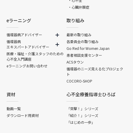
・心不全
・心臓弁膜症
eラーニング
取り組み
循環器病アドバイザー
最新の取り組み
循環器病
各委員会の取り組み
エキスパートアドバイザー
Go Red for Women Japan
医療・福祉・介護スタッフのための
患者相談支援センター
心不全入門講座
ACSタウン
eラーニングお問い合わせ
循環器のニーズ見える化プロジェク
ト
COCORO-SHOP
資材
心不全療養指導士ひろば
動画一覧
「突撃！」シリーズ
ダウンロード用資材
「紹介！」シリーズ
「はじめの一歩」