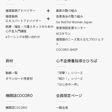
循環器病アドバイザー
最新の取り組み
循環器病
各委員会の取り組み
エキスパートアドバイザー
Go Red for Women Japan
医療・福祉・介護スタッフのための
患者相談支援センター
心不全入門講座
ACSタウン
eラーニングお問い合わせ
循環器のニーズ見える化プロジェク
ト
COCORO-SHOP
資材
心不全療養指導士ひろば
動画一覧
「突撃！」シリーズ
ダウンロード用資材
「紹介！」シリーズ
「はじめの一歩」
機関誌COCORO
会員限定ページ
機関誌COCORO
一般会員