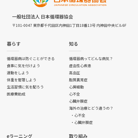
一般社団法人 日本循環器協会
〒101-0047 東京都千代田区内神田1丁目18番13号 内神田中央ビル6F
暮らす
知る
循環器病は防ぐことができる
循環器病ってどんな病気？
食事に気を付けよう
虚血性心疾患
運動をしよう
高血圧
体重を管理しよう
脂質異常症
生活習慣に気を配ろう
心房細動
医療費助成
心不全
心臓弁膜症
海外の治療とどう違うの？
・心不全
・心臓弁膜症
eラーニング
取り組み