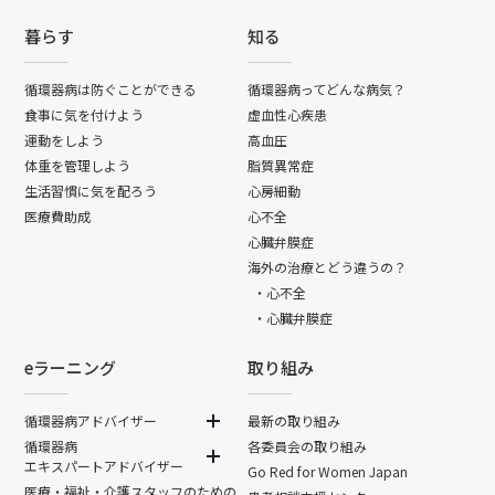
暮らす
知る
循環器病は防ぐことができる
循環器病ってどんな病気？
食事に気を付けよう
虚血性心疾患
運動をしよう
高血圧
体重を管理しよう
脂質異常症
生活習慣に気を配ろう
心房細動
医療費助成
心不全
心臓弁膜症
海外の治療とどう違うの？
・心不全
・心臓弁膜症
eラーニング
取り組み
循環器病アドバイザー
最新の取り組み
循環器病
各委員会の取り組み
エキスパートアドバイザー
Go Red for Women Japan
医療・福祉・介護スタッフのための