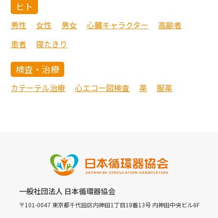
ヒト
男性
女性
男女
心臓キャラクター
高齢者
患者
寝たきり
検査・治療
カテーテル治療
心エコー図検査
薬
服薬
一般社団法人 日本循環器協会
〒101-0047 東京都千代田区内神田1丁目18番13号 内神田中央ビル6F