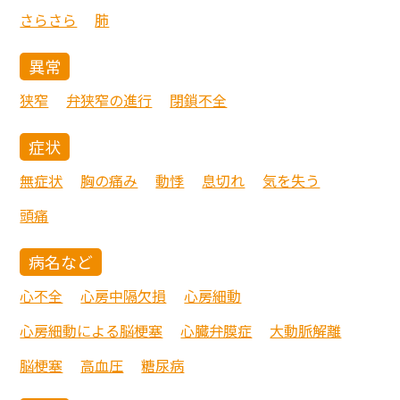
さらさら
肺
異常
狭窄
弁狭窄の進行
閉鎖不全
症状
無症状
胸の痛み
動悸
息切れ
気を失う
頭痛
病名など
心不全
心房中隔欠損
心房細動
心房細動による脳梗塞
心臓弁膜症
大動脈解離
脳梗塞
高血圧
糖尿病