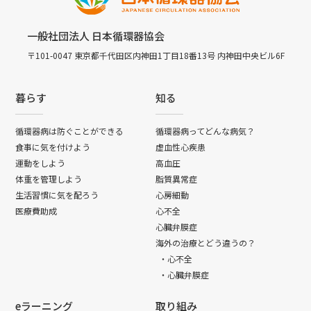
一般社団法人 日本循環器協会
〒101-0047 東京都千代田区内神田1丁目18番13号 内神田中央ビル6F
暮らす
知る
循環器病は防ぐことができる
循環器病ってどんな病気？
食事に気を付けよう
虚血性心疾患
運動をしよう
高血圧
体重を管理しよう
脂質異常症
生活習慣に気を配ろう
心房細動
医療費助成
心不全
心臓弁膜症
海外の治療とどう違うの？
・心不全
・心臓弁膜症
eラーニング
取り組み