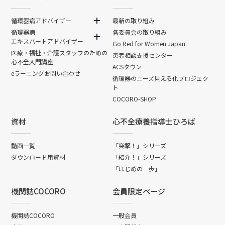
循環器病アドバイザー
最新の取り組み
循環器病
各委員会の取り組み
エキスパートアドバイザー
Go Red for Women Japan
医療・福祉・介護スタッフのための
患者相談支援センター
心不全入門講座
ACSタウン
eラーニングお問い合わせ
循環器のニーズ見える化プロジェク
ト
COCORO-SHOP
資材
心不全療養指導士ひろば
動画一覧
「突撃！」シリーズ
ダウンロード用資材
「紹介！」シリーズ
「はじめの一歩」
機関誌COCORO
会員限定ページ
機関誌COCORO
一般会員