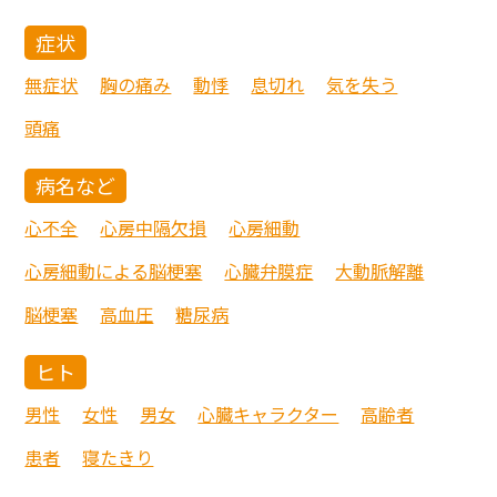
症状
無症状
胸の痛み
動悸
息切れ
気を失う
頭痛
病名など
心不全
心房中隔欠損
心房細動
心房細動による脳梗塞
心臓弁膜症
大動脈解離
脳梗塞
高血圧
糖尿病
ヒト
男性
女性
男女
心臓キャラクター
高齢者
患者
寝たきり