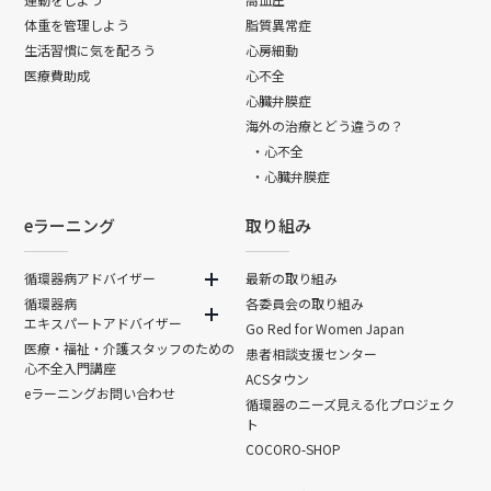
体重を管理しよう
脂質異常症
生活習慣に気を配ろう
心房細動
医療費助成
心不全
心臓弁膜症
海外の治療とどう違うの？
・心不全
・心臓弁膜症
eラーニング
取り組み
循環器病アドバイザー
最新の取り組み
循環器病
各委員会の取り組み
エキスパートアドバイザー
Go Red for Women Japan
医療・福祉・介護スタッフのための
患者相談支援センター
心不全入門講座
ACSタウン
eラーニングお問い合わせ
循環器のニーズ見える化プロジェク
ト
COCORO-SHOP