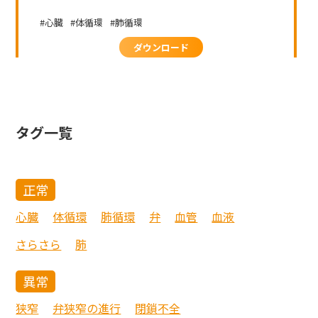
心臓
体循環
肺循環
ダウンロード
タグ一覧
正常
心臓
体循環
肺循環
弁
血管
血液
さらさら
肺
異常
狭窄
弁狭窄の進行
閉鎖不全