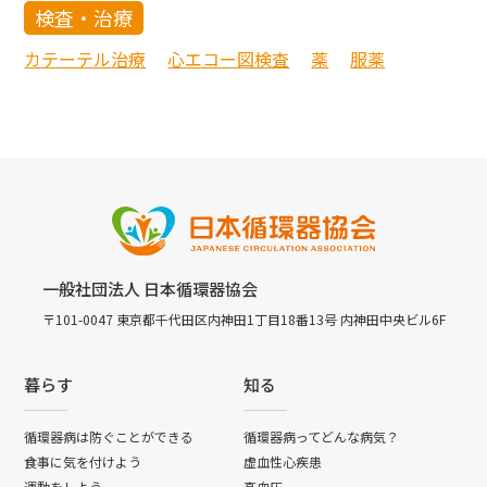
検査・治療
カテーテル治療
心エコー図検査
薬
服薬
一般社団法人 日本循環器協会
〒101-0047 東京都千代田区内神田1丁目18番13号 内神田中央ビル6F
暮らす
知る
循環器病は防ぐことができる
循環器病ってどんな病気？
食事に気を付けよう
虚血性心疾患
運動をしよう
高血圧