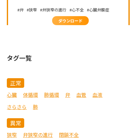
弁
狭窄
弁狭窄の進行
心不全
心臓弁膜症
ダウンロード
タグ一覧
正常
心臓
体循環
肺循環
弁
血管
血液
さらさら
肺
異常
狭窄
弁狭窄の進行
閉鎖不全