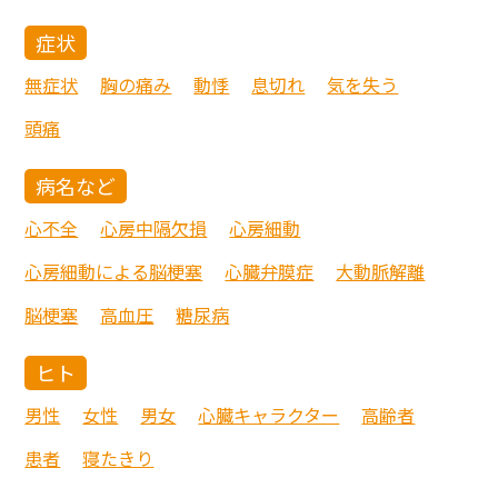
症状
無症状
胸の痛み
動悸
息切れ
気を失う
頭痛
病名など
心不全
心房中隔欠損
心房細動
心房細動による脳梗塞
心臓弁膜症
大動脈解離
脳梗塞
高血圧
糖尿病
ヒト
男性
女性
男女
心臓キャラクター
高齢者
患者
寝たきり