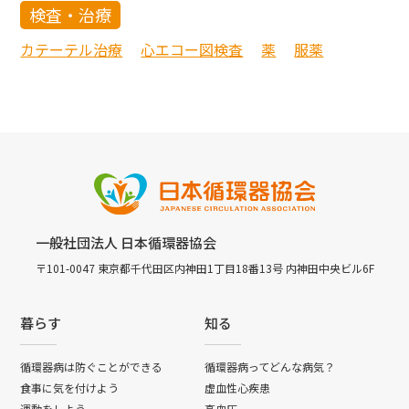
検査・治療
カテーテル治療
心エコー図検査
薬
服薬
一般社団法人 日本循環器協会
〒101-0047 東京都千代田区内神田1丁目18番13号 内神田中央ビル6F
暮らす
知る
循環器病は防ぐことができる
循環器病ってどんな病気？
食事に気を付けよう
虚血性心疾患
運動をしよう
高血圧