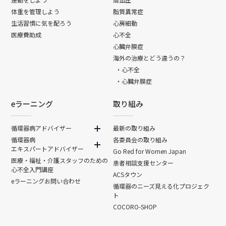
体重を管理しよう
脂質異常症
生活習慣に気を配ろう
心房細動
医療費助成
心不全
心臓弁膜症
海外の治療とどう違うの？
・心不全
・心臓弁膜症
eラーニング
取り組み
循環器病アドバイザー
最新の取り組み
循環器病
各委員会の取り組み
エキスパートアドバイザー
Go Red for Women Japan
医療・福祉・介護スタッフのための
患者相談支援センター
心不全入門講座
ACSタウン
eラーニングお問い合わせ
循環器のニーズ見える化プロジェク
ト
COCORO-SHOP