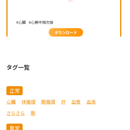
心臓
心房中隔欠損
ダウンロード
タグ一覧
正常
心臓
体循環
肺循環
弁
血管
血液
さらさら
肺
異常