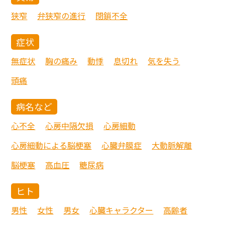
狭窄
弁狭窄の進行
閉鎖不全
症状
無症状
胸の痛み
動悸
息切れ
気を失う
頭痛
病名など
心不全
心房中隔欠損
心房細動
心房細動による脳梗塞
心臓弁膜症
大動脈解離
脳梗塞
高血圧
糖尿病
ヒト
男性
女性
男女
心臓キャラクター
高齢者