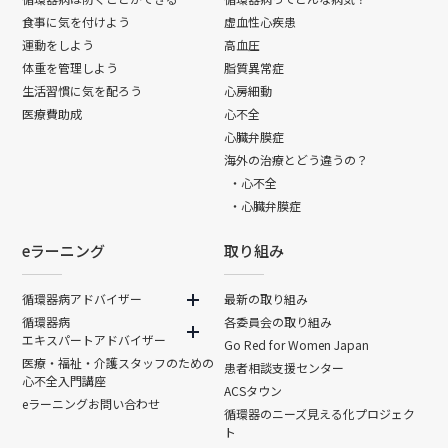
食事に気を付けよう
虚血性心疾患
運動をしよう
高血圧
体重を管理しよう
脂質異常症
生活習慣に気を配ろう
心房細動
医療費助成
心不全
心臓弁膜症
海外の治療とどう違うの？
・心不全
・心臓弁膜症
eラーニング
取り組み
循環器病アドバイザー
最新の取り組み
循環器病
各委員会の取り組み
エキスパートアドバイザー
Go Red for Women Japan
医療・福祉・介護スタッフのための
患者相談支援センター
心不全入門講座
ACSタウン
eラーニングお問い合わせ
循環器のニーズ見える化プロジェク
ト