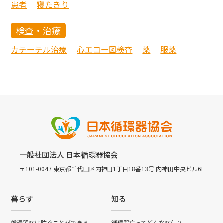
患者
寝たきり
検査・治療
カテーテル治療
心エコー図検査
薬
服薬
一般社団法人 日本循環器協会
〒101-0047 東京都千代田区内神田1丁目18番13号 内神田中央ビル6F
暮らす
知る
循環器病は防ぐことができる
循環器病ってどんな病気？