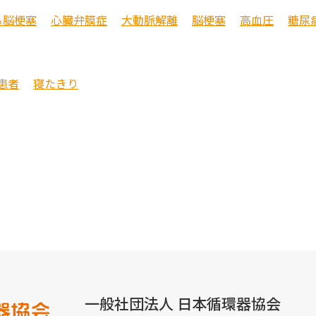
る脳梗塞
心臓弁膜症
大動脈解離
脳梗塞
高血圧
糖尿
患者
寝たきり
一般社団法人 日本循環器協会