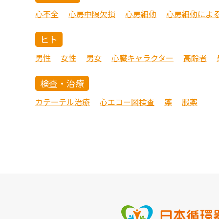
心不全
心房中隔欠損
心房細動
心房細動によ
ヒト
男性
女性
男女
心臓キャラクター
高齢者
検査・治療
カテーテル治療
心エコー図検査
薬
服薬