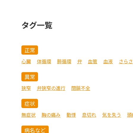
タグ一覧
正常
心臓
体循環
肺循環
弁
血管
血液
さらさ
異常
狭窄
弁狭窄の進行
閉鎖不全
症状
無症状
胸の痛み
動悸
息切れ
気を失う
頭
病名など