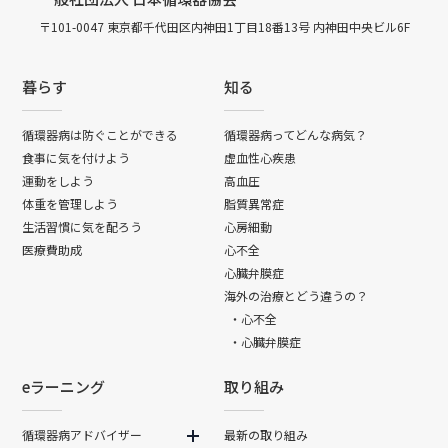
〒101-0047 東京都千代田区内神田1丁目18番13号 内神田中央ビル6F
暮らす
知る
循環器病は防ぐことができる
循環器病ってどんな病気？
食事に気を付けよう
虚血性心疾患
運動をしよう
高血圧
体重を管理しよう
脂質異常症
生活習慣に気を配ろう
心房細動
医療費助成
心不全
心臓弁膜症
海外の治療とどう違うの？
・心不全
・心臓弁膜症
eラーニング
取り組み
循環器病アドバイザー
最新の取り組み