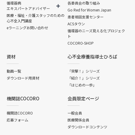
循環器病
各委員会の取り組み
エキスパートアドバイザー
Go Red for Women Japan
医療・福祉・介護スタッフのための
患者相談支援センター
心不全入門講座
ACSタウン
eラーニングお問い合わせ
循環器のニーズ見える化プロジェク
ト
COCORO-SHOP
資材
心不全療養指導士ひろば
動画一覧
「突撃！」シリーズ
ダウンロード用資材
「紹介！」シリーズ
「はじめの一歩」
機関誌COCORO
会員限定ページ
機関誌COCORO
一般会員
応募フォーム
医療関係会員
ダウンロードコンテンツ