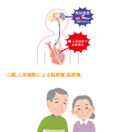
心臓,心房細動による脳梗塞,脳梗塞,