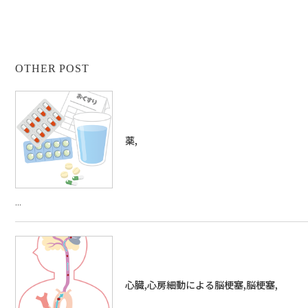
OTHER POST
薬,
...
心臓,心房細動による脳梗塞,脳梗塞,