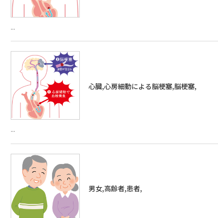
...
心臓,心房細動による脳梗塞,脳梗塞,
...
男女,高齢者,患者,