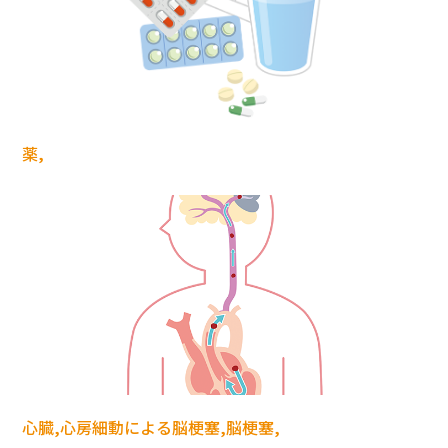
薬,
心臓,心房細動による脳梗塞,脳梗塞,