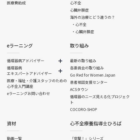
医療費助成
心不全
心臓弁膜症
海外の治療とどう違うの？
・心不全
・心臓弁膜症
eラーニング
取り組み
循環器病アドバイザー
最新の取り組み
循環器病
各委員会の取り組み
エキスパートアドバイザー
Go Red for Women Japan
医療・福祉・介護スタッフのための
患者相談支援センター
心不全入門講座
ACSタウン
eラーニングお問い合わせ
循環器のニーズ見える化プロジェク
ト
COCORO-SHOP
資材
心不全療養指導士ひろば
動画一覧
「突撃！」シリーズ